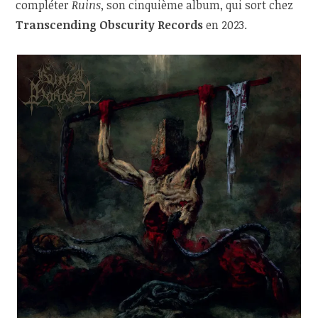
compléter
Ruins
, son cinquième album, qui sort chez
Transcending Obscurity Records
en 2023.