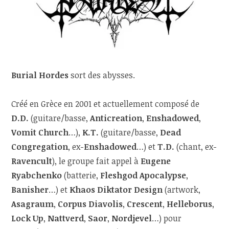
Burial Hordes
sort des abysses.
Créé en Grèce en 2001 et actuellement composé de
D.D.
(guitare/basse,
Anticreation
,
Enshadowed
,
Vomit Church
…),
K.T.
(guitare/basse,
Dead
Congregation
,
ex-
Enshadowed
…) et
T.D.
(chant, ex-
Ravencult
), le groupe fait appel à
Eugene
Ryabchenko
(batterie,
Fleshgod Apocalypse
,
Banisher
…) et
Khaos Diktator Design
(artwork,
Asagraum
,
Corpus Diavolis
,
Crescent
,
Helleborus
,
Lock Up
,
Nattverd
,
Saor
,
Nordjevel
…) pour