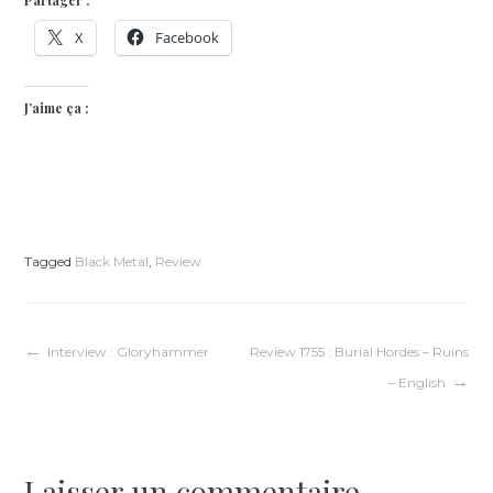
X
Facebook
J’aime ça :
Tagged
Black Metal
,
Review
Navigation
Interview : Gloryhammer
Review 1755 : Burial Hordes – Ruins
– English
de
l’article
Laisser un commentaire