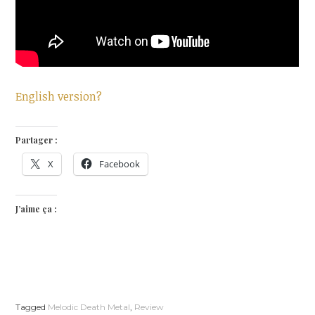
English version?
Partager :
X
Facebook
J’aime ça :
Tagged
Melodic Death Metal
,
Review