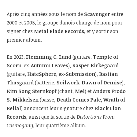
Après cinq années sous le nom de
Scavenger
entre
2000 et 2005, le groupe danois change de nom pour
signer chez
Metal Blade Records
, et y sortir son
premier album.
En 2023,
Flemming C. Lund
(guitare,
Temple of
Scorn
, ex-
Autumn Leaves
),
Kasper Kirkegaard
(guitare,
HateSphere
, ex-
Submission
),
Bastian
Thusgaard
(batterie,
Soilwork
,
Dawn of Demise
),
Kim Song Sternkopf
(chant,
Møl
) et
Anders Frodo
S. Mikkelsen
(basse,
Death Comes Pale
,
Wrath of
Belial
) annoncent leur signature chez
Black Lion
Records
, ainsi que la sortie de
Distortions From
Cosmogony
, leur quatrième album.