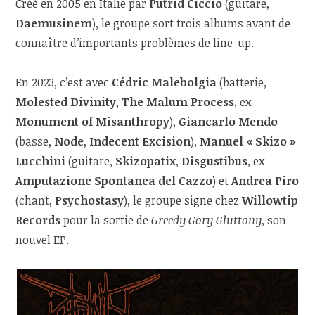
Créé en 2005 en Italie par
Putrid Ciccio
(guitare,
Daemusinem
), le groupe sort trois albums avant de
connaître d’importants problèmes de line-up.
En 2023, c’est avec
Cédric Malebolgia
(batterie,
Molested Divinity
,
The Malum Process
, ex-
Monument of Misanthropy
),
Giancarlo Mendo
(basse,
Node
,
Indecent Excision
),
Manuel « Skizo »
Lucchini
(guitare,
Skizopatix
,
Disgustibus
, ex-
Amputazione Spontanea del Cazzo
) et
Andrea Piro
(chant,
Psychostasy
), le groupe signe chez
Willowtip
Records
pour la sortie de
Greedy Gory Gluttony
, son
nouvel EP.