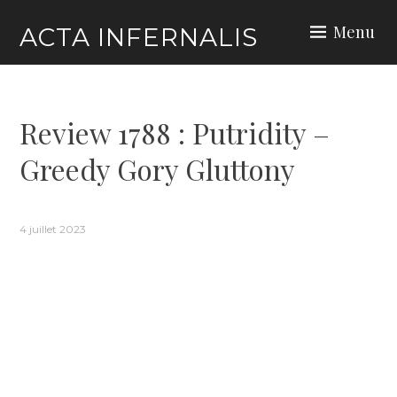
Skip
Menu
ACTA INFERNALIS
to
content
Review 1788 : Putridity –
Greedy Gory Gluttony
4 juillet 2023