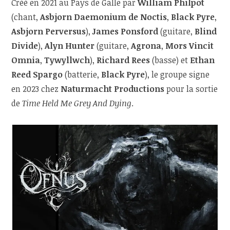
Créé en 2021 au Pays de Galle par
William Philpot
(chant,
Asbjorn Daemonium de Noctis
,
Black Pyre
,
Asbjorn Perversus
),
James Ponsford
(guitare,
Blind
Divide
),
Alyn Hunter
(guitare,
Agrona
,
Mors Vincit
Omnia
,
Tywyllwch
),
Richard Rees
(basse) et
Ethan
Reed Spargo
(batterie,
Black Pyre
), le groupe signe
en 2023 chez
Naturmacht Productions
pour la sortie
de
Time Held Me Grey And Dying
.