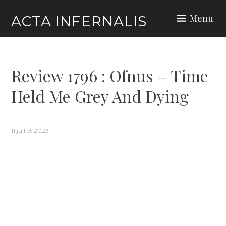
Skip
Menu
ACTA INFERNALIS
to
content
Review 1796 : Ofnus – Time
Held Me Grey And Dying
11 juillet 2023