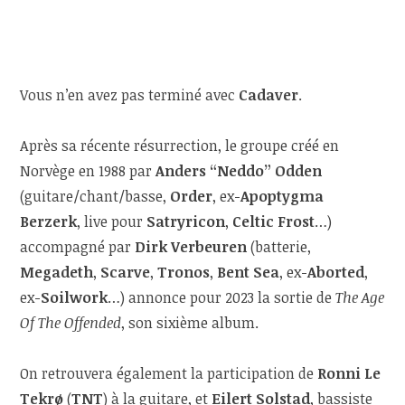
Vous n’en avez pas terminé avec
Cadaver
.
Après sa récente résurrection, le groupe créé en
Norvège en 1988 par
Anders “Neddo” Odden
(guitare/chant/basse,
Order
, ex-
Apoptygma
Berzerk
, live pour
Satryricon
,
Celtic Frost
…)
accompagné par
Dirk Verbeuren
(batterie,
Megadeth
,
Scarve
,
Tronos
,
Bent Sea
, ex-
Aborted
,
ex-
Soilwork
…) annonce pour 2023 la sortie de
The Age
Of The Offended
, son sixième album.
On retrouvera également la participation de
Ronni Le
Tekrø
(
TNT
) à la guitare, et
Eilert Solstad
, bassiste