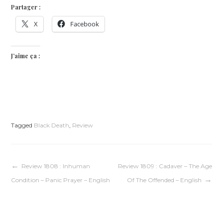
Partager :
X
Facebook
J’aime ça :
Tagged
Black Death
,
Review
Navigation
Review 1808 : Inhuman
Review 1809 : Cadaver – The Age
Condition – Panic Prayer – English
Of The Offended – English
de