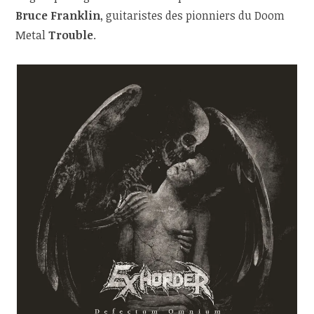
Bruce Franklin
, guitaristes des pionniers du Doom
Metal
Trouble
.