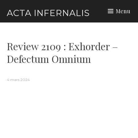
Skip
Menu
ACTA INFERNALIS
to
content
Review 2109 : Exhorder –
Defectum Omnium
4 mars 2024