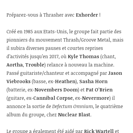
Préparez-vous à Thrasher avec
Exhorder
!
Créé en 1985 aux Etats-Unis, le groupe fait partie des
pionniers du mouvement Thrash/Groove Metal, mais
il subira diverses pauses et courtes reprises
d’activités jusqu’en 2017, où
Kyle Thomas
(chant,
Aortha
,
Trouble
) relance à nouveau la machine.
Passé guitariste/chanteur et accompagné par
Jason
Viebrooks
(basse, ex-
Heathen
),
Sasha Horn
(batterie, ex-
Novembers Doom
) et
Pat O’Brien
(guitare, ex-
Cannibal Corpse
, ex-
Nevermore
) il
annonce la sortie de
Defectum Omnium
, le quatrième
album du groupe, chez
Nuclear Blast
.
Le groupe a également été aidé par
Rick Wartell
et