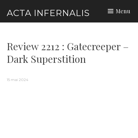
Skip
Menu
ACTA INFERNALIS
to
content
Review 2212 : Gatecreeper –
Dark Superstition
15 mai 2024