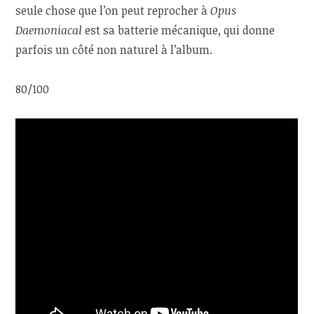
seule chose que l’on peut reprocher à
Opus
Daemoniacal
est sa batterie mécanique, qui donne
parfois un côté non naturel à l’album.
80/100