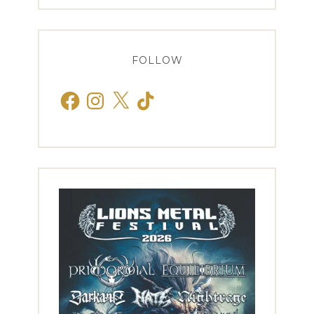
FOLLOW
Facebook
Instagram
X
TikTok