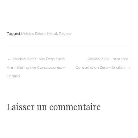
Tagged
Melodic Death Metal
,
Review
Navigation
Review 3250 : Vile Desolation –
Review 3251 : Inthraced –
Annihilating the Consciousness –
Constellation Zero – English
de
English
l’article
Laisser un commentaire