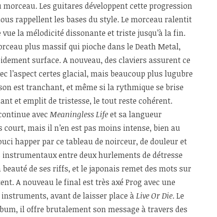
 du morceau. Les guitares développent cette progression
us rappellent les bases du style. Le morceau ralentit
vue la mélodicité dissonante et triste jusqu’à la fin.
rceau plus massif qui pioche dans le Death Metal,
apidement surface. A nouveau, des claviers assurent ce
ec l’aspect certes glacial, mais beaucoup plus lugubre
 son est tranchant, et même si la rythmique se brise
nt et emplit de tristesse, le tout reste cohérent.
 continue avec
Meaningless Life
et sa langueur
s court, mais il n’en est pas moins intense, bien au
ouci happer par ce tableau de noirceur, de douleur et
s instrumentaux entre deux hurlements de détresse
 beauté de ses riffs, et le japonais remet des mots sur
tent. A nouveau le final est très axé Prog avec une
 instruments, avant de laisser place à
Live Or Die
. Le
’album, il offre brutalement son message à travers des