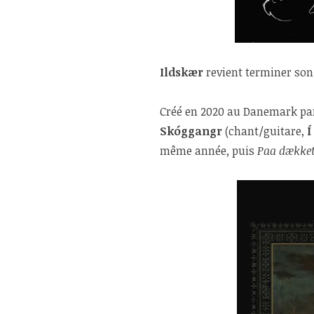
Ildskær
revient terminer son 
Créé en 2020 au Danemark p
Skóggangr
(chant/guitare,
Í
même année, puis
Paa dækket