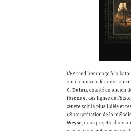
L’EP rend hommage à la batail
ont été mis en déroute contre 
C. Dahm
, chanté en ancien d
Ibsens
et des lignes de l’hist
œuvre soit la plus fidèle et r
réinterprétation de la mélodi
Weyse
, nous projette dans un
propose une violence brute et