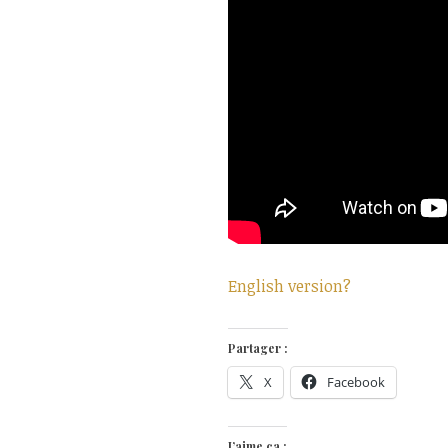
English version?
Partager :
X
Facebook
J’aime ça :