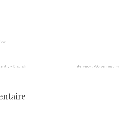
iew
tantly – English
Interview : Wolvennest
entaire