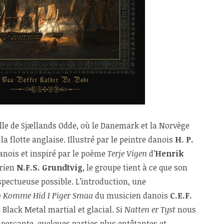
le de Sjællands Odde, où le Danemark et la Norvège
la flotte anglaise. Illustré par le peintre danois
H. P.
anois et inspiré par le poème
Terje Vigen
d’
Henrik
orien
N.F.S. Grundtvig
, le groupe tient à ce que son
espectueuse possible. L’introduction, une
e
Komme Hid I Piger Smaa
du musicien danois
C.E.F.
 Black Metal martial et glacial. Si
Natten er Tyst
nous
 perçante, quelques parties plus entêtantes et