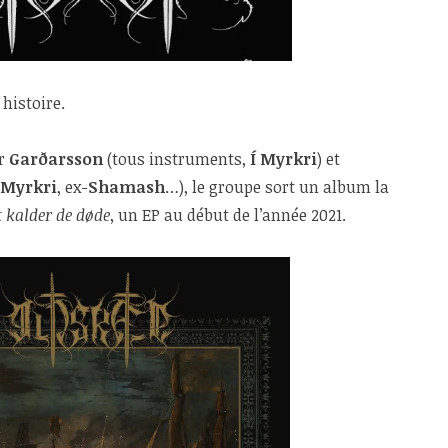
histoire.
ar
Garðarsson
(tous instruments,
Í Myrkri
) et
 Myrkri
, ex-
Shamash
…), le groupe sort un album la
 kalder de døde
, un EP au début de l’année 2021.