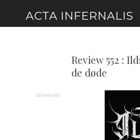
Skip
ACTA INFERNALIS
to
content
Review 552 : Il
de døde
22 mars 2021