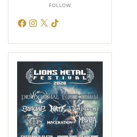
FOLLOW
Facebook
Instagram
X
TikTok