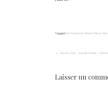
Tagged
Atmospheric Black Metal
,
Rev
Navigation
Review 545 : Suicide Forest – Reluc
de
Laisser un comm
l’article