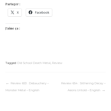
Partager :
X
Facebook
J’aime ça :
Tagged
Old School Death Metal
,
Review
Navigation
Review 653 : Debauchery –
Review 654 : Slithering Decay –
Monster Metal – English
Aeons Untold – English
de