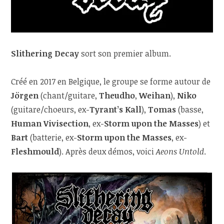
Slithering Decay
sort son premier album.
Créé en 2017 en Belgique, le groupe se forme autour de
Jörgen
(chant/guitare,
Theudho
,
Weihan
),
Niko
(guitare/choeurs, ex-
Tyrant’s Kall
),
Tomas
(basse,
Human Vivisection
, ex-
Storm upon the Masses
) et
Bart
(batterie, ex-
Storm upon the Masses
, ex-
Fleshmould
). Après deux démos, voici
Aeons Untold
.