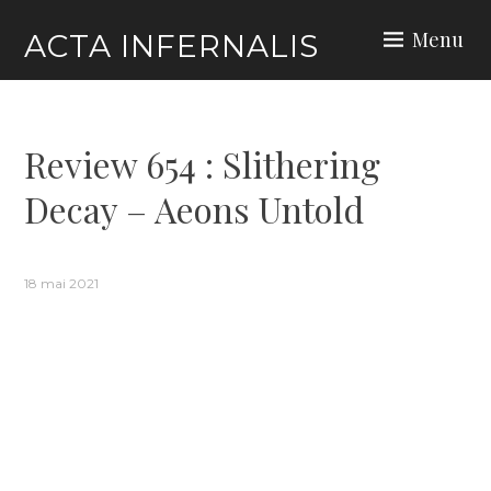
Skip
Menu
ACTA INFERNALIS
to
content
Review 654 : Slithering
Decay – Aeons Untold
18 mai 2021