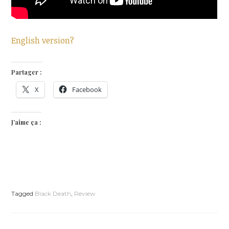
English version?
Partager :
X
Facebook
J’aime ça :
Tagged
Black Death
,
Review