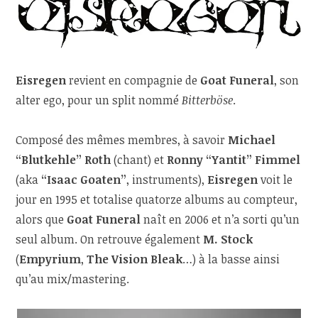
Eisregen
revient en compagnie de
Goat Funeral
, son
alter ego, pour un split nommé
Bitterböse
.
Composé des mêmes membres, à savoir
Michael
“Blutkehle” Roth
(chant) et
Ronny “Yantit” Fimmel
(aka
“Isaac Goaten”
, instruments),
Eisregen
voit le
jour en 1995 et totalise quatorze albums au compteur,
alors que
Goat Funeral
naît en 2006 et n’a sorti qu’un
seul album. On retrouve également
M. Stock
(
Empyrium
,
The Vision Bleak
…) à la basse ainsi
qu’au mix/mastering.