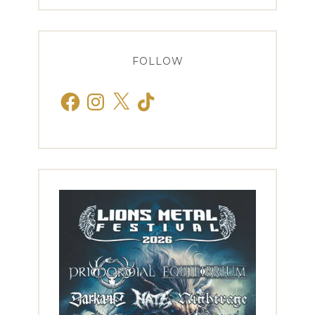
FOLLOW
Facebook
Instagram
X
TikTok