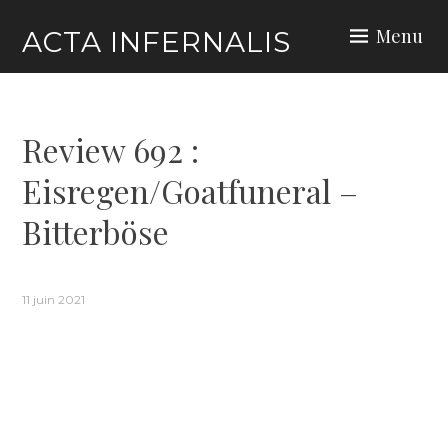
Skip
Menu
ACTA INFERNALIS
to
content
Review 692 :
Eisregen/Goatfuneral –
Bitterböse
11 juin 2021