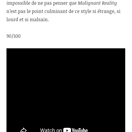
impossible de ne pas penser que
Malignant Reality
n’est pas le point culminant de ce style si étrange, si
lourd et si malsain.
90/100