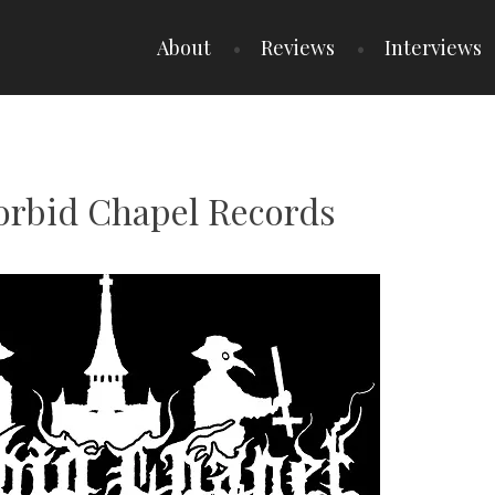
About
Reviews
Interviews
orbid Chapel Records