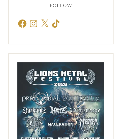
FOLLOW
Facebook
Instagram
X
TikTok