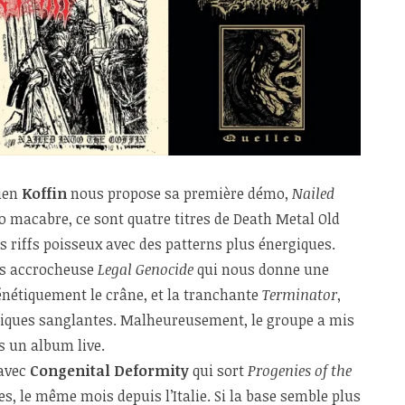
nien
Koffin
nous propose sa première démo,
Nailed
ro macabre, ce sont quatre titres de Death Metal Old
s riffs poisseux avec des patterns plus énergiques.
rès accrocheuse
Legal Genocide
qui nous donne une
énétiquement le crâne, et la tranchante
Terminator
,
ques sanglantes. Malheureusement, le groupe a mis
ès un album live.
 avec
Congenital Deformity
qui sort
Progenies of the
res, le même mois depuis l’Italie. Si la base semble plus