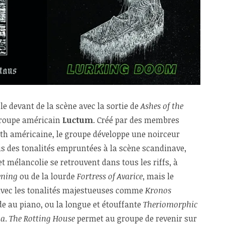
le devant de la scène avec la sortie de
Ashes of the
groupe américain
Luctum
. Créé par des membres
eath américaine, le groupe développe une noirceur
is des tonalités empruntées à la scène scandinave,
et mélancolie se retrouvent dans tous les riffs, à
ening
ou de la lourde
Fortress of Avarice
, mais le
avec les tonalités majestueuses comme
Kronos
de au piano, ou la longue et étouffante
Theriomorphic
na
.
The Rotting House
permet au groupe de revenir sur