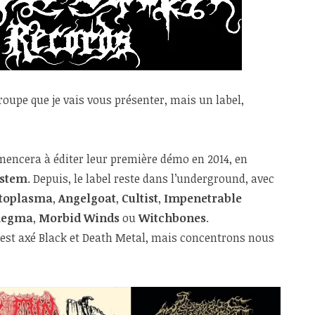
roupe que je vais vous présenter, mais un label,
mencera à éditer leur première démo en 2014, en
stem
. Depuis, le label reste dans l’underground, avec
toplasma
,
Angelgoat
,
Cultist
,
Impenetrable
megma
,
Morbid Winds
ou
Witchbones
.
l est axé Black et Death Metal, mais concentrons nous