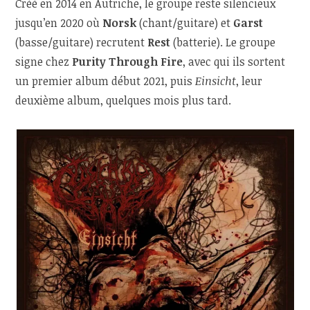
Créé en 2014 en Autriche, le groupe reste silencieux
jusqu’en 2020 où
Norsk
(chant/guitare) et
Garst
(basse/guitare) recrutent
Rest
(batterie). Le groupe
signe chez
Purity Through Fire
, avec qui ils sortent
un premier album début 2021, puis
Einsicht
, leur
deuxième album, quelques mois plus tard.