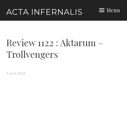
Skip
Menu
ACTA INFERNALIS
to
content
Review 1122 : Aktarum –
Trollvengers
7 avril 2022