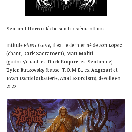
Sentient Horror
lâche son troisième album.
Intitulé
Rites of Gore
, il est le dernier né de
Jon Lopez
(chant,
Dark Sacrament
),
Matt Moliti
(guitare/chant, ex-
Dark Empire
, ex-
Sentience
),
Tyler Butkovsky
(basse,
T.O.M.B.
, ex-
Angmar
) et
Evan Daniele
(batterie,
Anal Exorcism
), dévoilé en
2022.