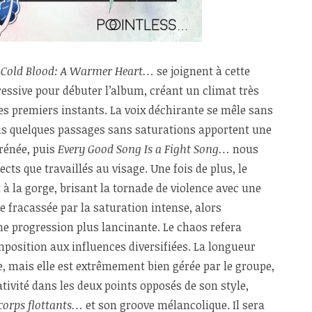
 Cold Blood: A Warmer Heart…
se joignent à cette
essive pour débuter l’album, créant un climat très
es premiers instants. La voix déchirante se mêle sans
ais quelques passages sans saturations apportent une
frénée, puis
Every Good Song Is a Fight Song…
nous
cts que travaillés au visage. Une fois de plus, le
 à la gorge, brisant la tornade de violence avec une
 fracassée par la saturation intense, alors
e progression plus lancinante. Le chaos refera
position aux influences diversifiées. La longueur
e, mais elle est extrêmement bien gérée par le groupe,
éativité dans les deux points opposés de son style,
 corps flottants…
et son groove mélancolique. Il sera