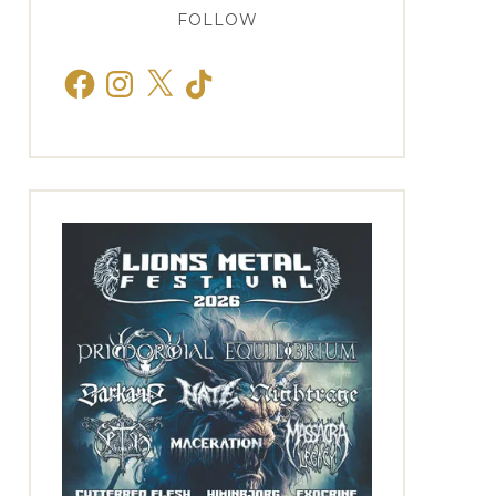
FOLLOW
Facebook
Instagram
X
TikTok