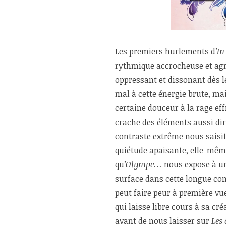
Les premiers hurlements d’
In
rythmique accrocheuse et agr
oppressant et dissonant dès l
mal à cette énergie brute, m
certaine douceur à la rage ef
crache des éléments aussi dire
contraste extrême nous saisit
quiétude apaisante, elle-même
qu’
Olympe…
nous expose à un
surface dans cette longue com
peut faire peur à première vu
qui laisse libre cours à sa cr
avant de nous laisser sur
Les