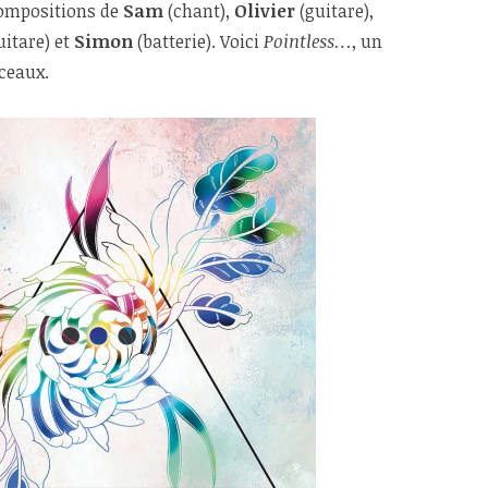
compositions de
Sam
(chant),
Olivier
(guitare),
uitare) et
Simon
(batterie). Voici
Pointless…
, un
ceaux.