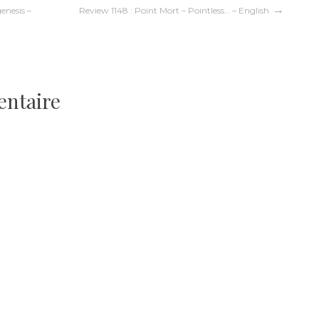
genesis –
Review 1148 : Point Mort – Pointless… – English
entaire