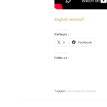
English version?
Partager :
X
Facebook
J’aime ça :
Tagged
Post Hardcore
,
Review