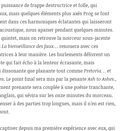
uissance de frappe destructrice et folle, qui
aux, mais quelques éléments plus axés Prog se font
nt dans ces harmoniques éclatantes qui laisseront
e acoustique, nous apaiser pendant quelques minutes.
u quintet, mais on retrouve la noirceur sous-jacente
s
La bienveillance des faux…
renouera avec ces
atrices à leur manière. Les hurlements délivrent un
e qui fait écho à la lenteur écrasante, mais
si dissonante que planante tout comme
Pretoria…
et
es. Le point final sera mis par la pesante
Ash to Ashes.
,
ment prenante sera couplée à une poésie tranchante,
 anglais, qui sévira sur les onze minutes du morceau.
enser à des parties trop longues, mais il n’en est rien,
bout.
captiver depuis ma première expérience avec eux, qui