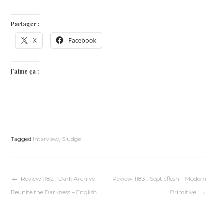
Partager :
X
Facebook
J’aime ça :
Tagged
Interview
,
Sludge
Navigation
Review 1182 : Dark Archive –
Review 1183 : Septicflesh – Modern
Reunite the Darkness – English
Primitive
de