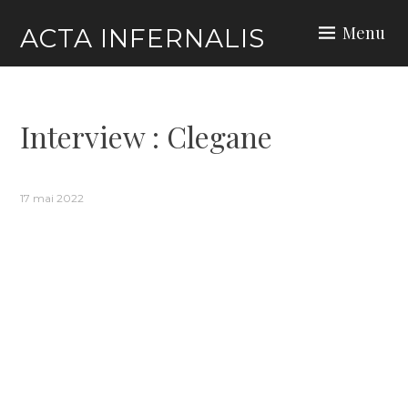
Skip
Menu
ACTA INFERNALIS
to
content
Interview : Clegane
17 mai 2022