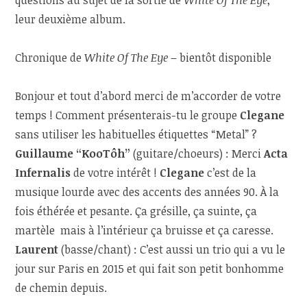
questions au sujet de la sortie de
White Of The Eye
,
leur deuxième album.
Chronique de
White Of The Eye
– bientôt disponible
Bonjour et tout d’abord merci de m’accorder de votre
temps ! Comment présenterais-tu le groupe
Clegane
sans utiliser les habituelles étiquettes “Metal” ?
Guillaume “KooTôh”
(guitare/choeurs)
:
Merci
Acta
Infernalis
de votre intérêt !
Clegane
c’est de la
musique lourde avec des accents des années 90. À la
fois éthérée et pesante. Ça grésille, ça suinte, ça
martèle mais à l’intérieur ça bruisse et ça caresse.
Laurent
(basse/chant)
: C’est aussi un trio qui a vu le
jour sur Paris en 2015 et qui fait son petit bonhomme
de chemin depuis.