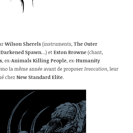
par
Wilson Sherels
(instruments,
The Outer
-
Darkened Spawn
…) et
Eston Browne
(chant,
s
, ex-
Animals Killing People
, ex-
Humanity
 démo la même année avant de proposer
Invocation
, leur
gné chez
New Standard Elite
.