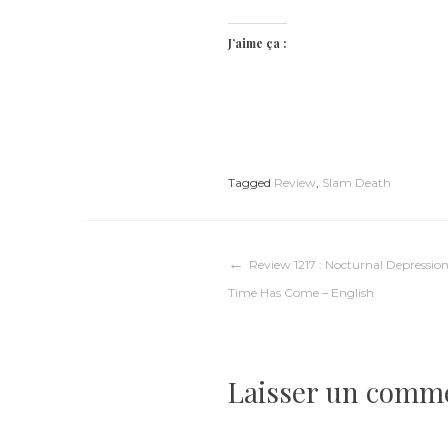
J’aime ça :
Tagged
Review
,
Slam Death
Navigation
Review 1217 : Nocturnal Depressi
Time Has Come – English
de
l’article
Laisser un comm