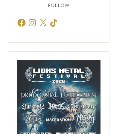
FOLLOW
Facebook
Instagram
X
TikTok