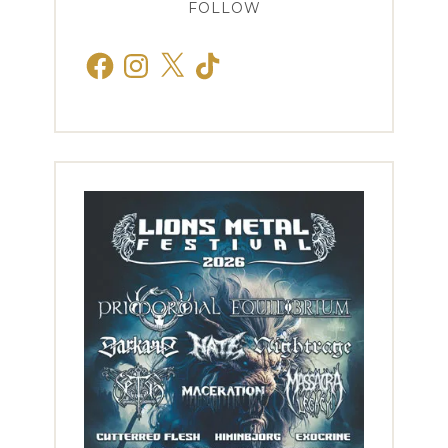
FOLLOW
Facebook
Instagram
X
TikTok