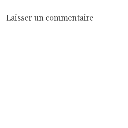
de
l’article
Laisser un commentaire