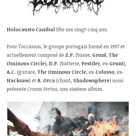
Holocausto Canibal
fête ses vingt-cinq ans.
Pour l’occasion, le groupe portugais formé en 1997 et
actuellement composé de
Z.P.
(basse,
Grunt
,
The
Ominous Circle
),
D.P.
(batterie,
Pestifer
, ex-
Grunt
),
A.C.
(guitare,
The Ominous Circle
, ex-
Colosso
, ex-
Hacksaw
) et
R. Orca
(chant,
Shadowsphere
) nous
présente
Crueza Ferina
, son sixième album.