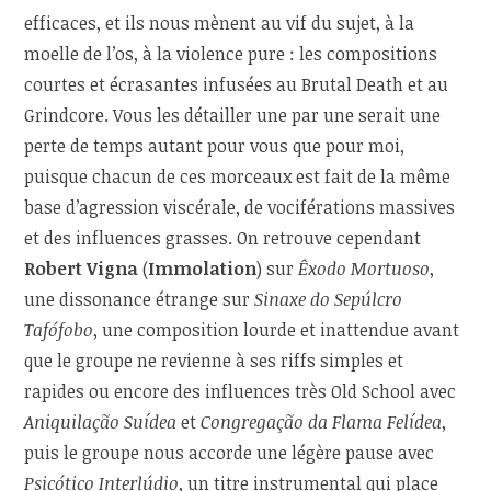
efficaces, et ils nous mènent au vif du sujet, à la
moelle de l’os, à la violence pure : les compositions
courtes et écrasantes infusées au Brutal Death et au
Grindcore. Vous les détailler une par une serait une
perte de temps autant pour vous que pour moi,
puisque chacun de ces morceaux est fait de la même
base d’agression viscérale, de vociférations massives
et des influences grasses. On retrouve cependant
Robert Vigna
(
Immolation
) sur
Êxodo Mortuoso
,
une dissonance étrange sur
Sinaxe do Sepúlcro
Tafófobo
, une composition lourde et inattendue avant
que le groupe ne revienne à ses riffs simples et
rapides ou encore des influences très Old School avec
Aniquilação Suídea
et
Congregação da Flama Felídea
,
puis le groupe nous accorde une légère pause avec
Psicótico Interlúdio
, un titre instrumental qui place