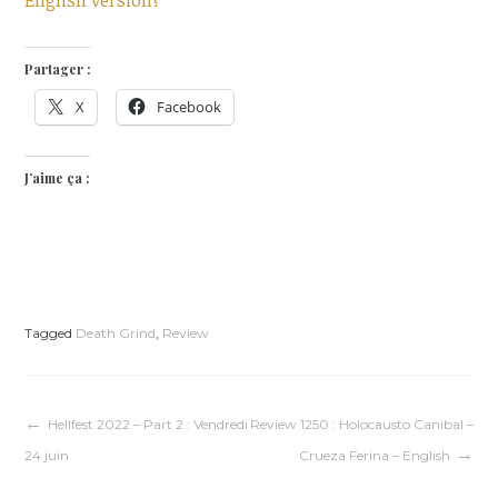
Partager :
X
Facebook
J’aime ça :
Tagged
Death Grind
,
Review
Navigation
Hellfest 2022 – Part 2 : Vendredi
Review 1250 : Holocausto Canibal –
24 juin
Crueza Ferina – English