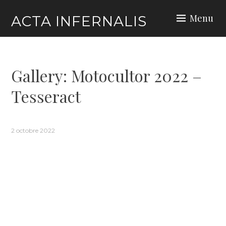
Skip
Menu
ACTA INFERNALIS
to
content
Gallery: Motocultor 2022 –
Tesseract
2 octobre 2022