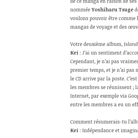
de ce manga en raison de ses
nommée
Yoshiharu Tsuge
de
voulons pouvoir être comme lu
mangas de voyage et des œuvr
Votre deuxième album,
Island
Kei
: J’ai un sentiment d’acco
Cependant, je n’ai pas vraime
premier temps, et je n’ai pas
le CD arrive par la poste. C’e
les membres se réunissent ; l
Internet, par exemple via Goo
entre les membres a eu un effe
Comment résumerais-tu l’a
Kei
: Indépendance et imagin