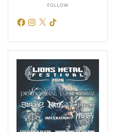
FOLLOW
Facebook
Instagram
X
TikTok