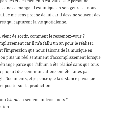
 paroles et des éléments estivaux. Une personne
ssine ce manga, il est unique en son genre, et nous
i. Je me sens proche de lui car il dessine souvent des
es qui capturent la vie quotidienne.
, vient de sortir, comment le ressentez-vous ?
mplissement car il m’a fallu un an pour le réaliser.
nt l’impression que nous faisons de la musique en
 non plus un réel sentiment d’accomplissement lorsque
st étrange parce que l’album a été réalisé sans que tous
a plupart des communications ont été faites par
gle Documents, et je pense que la distance physique
t positif sur la production.
lbum
Island
en seulement trois mots ?
ation.