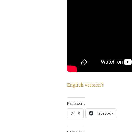
English version?
Partager :
X
Facebook
J’aime ça :