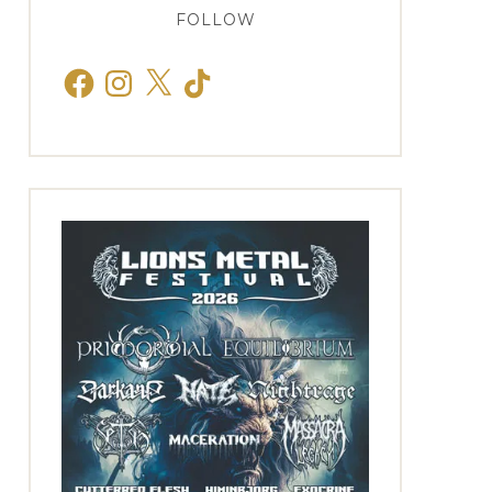
FOLLOW
Facebook
Instagram
X
TikTok