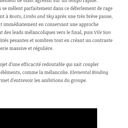
lement de blast agressif sur un tempo rapide.
s se mêlent parfaitement dans ce déferlement de rage
ent à
Roots, Limbs and Sky
après une très brève pause,
urgit immédiatement en conservant une approche
t des leads mélancoliques vers le final, puis
Vile Sun
lités pesantes et sombres tout en créant un contraste
terie massive et régulière.
ojet d’une efficacité redoutable qui sait coupler
es éléments, comme la mélancolie.
Elemental Binding
ermet d’entrevoir les ambitions du groupe.