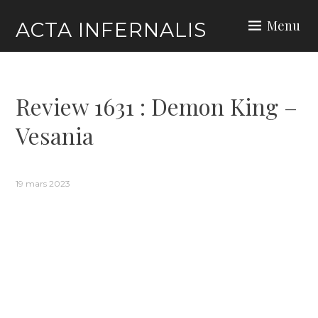
Skip
Menu
ACTA INFERNALIS
to
content
Review 1631 : Demon King –
Vesania
19 mars 2023