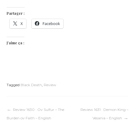
Partager :
X
Facebook
J’aime ça :
Tagged
Black Death
,
Review
Navigation
Review 1630 : Ov Sulfur – The
Review 1631 : Demon King –
Burden ov Faith – English
Vesania – English
de