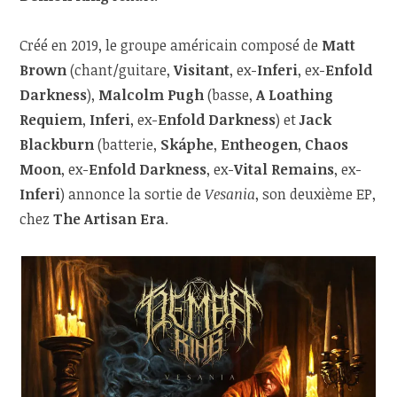
Créé en 2019, le groupe américain composé de
Matt
Brown
(chant/guitare,
Visitant
, ex-
Inferi
, ex-
Enfold
Darkness
),
Malcolm Pugh
(basse,
A Loathing
Requiem
,
Inferi
, ex-
Enfold Darkness
) et
Jack
Blackburn
(batterie,
Skáphe
,
Entheogen
,
Chaos
Moon
, ex-
Enfold Darkness
, ex-
Vital Remains
, ex-
Inferi
) annonce la sortie de
Vesania
, son deuxième EP,
chez
The Artisan Era
.