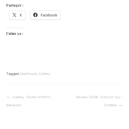
Partager :
X
Facebook
J’aime ça :
Tagged
Deathcore
,
Gallery
Navigation
Gallery : Rivers of Nihil –
Review 2008 : Exitium Sui –
Bataclan
Endless
de