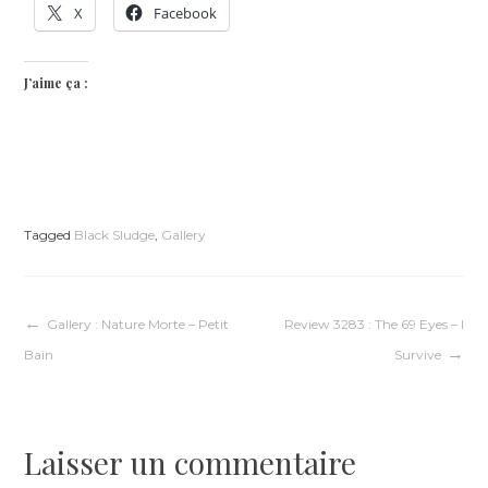
X
Facebook
J’aime ça :
Tagged
Black Sludge
,
Gallery
Navigation
Gallery : Nature Morte – Petit
Review 3283 : The 69 Eyes – I
Bain
Survive
de
l’article
Laisser un commentaire